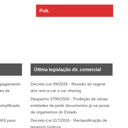
Pub.
Última legislação dir. comercial
o pagamento
Decreto-Lei 99/2026 - Revisão do regime
tes de
dos rent-a-car e car sharing
Despacho 3790/2026 - Proibição de várias
implificado
entidades de pedir documentos já na posse
de organismos do Estado
 IAS para
Decreto-Lei 117/2024 - Reclassificação de
terrenos rústicos