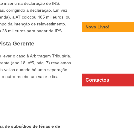
te inseriu na declaração de IRS.
s, corrigindo a declaração. Em vez
enda), a AT colocou 485 mil euros, ou
mpo da intenção de reinvestimento.
Novo Livro!
 28 mil euros para pagar de IRS.
ista Gerente
 levar o caso à Arbitragem Tributária.
ente (ano 18, nº5, pág. 7) revelamos
ais-valias quando há uma separação
o outro recebe um valor e fica
Contactos
a de subsídios de férias e de