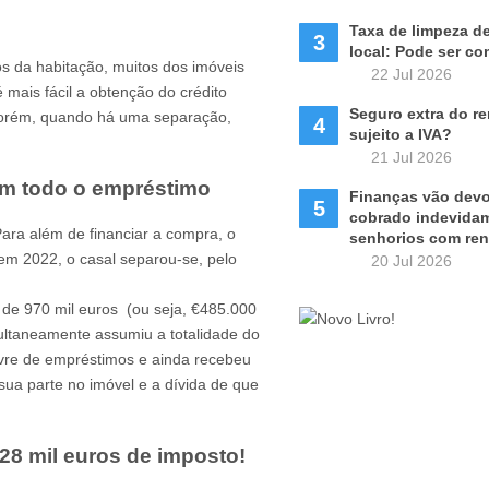
Taxa de limpeza d
3
local: Pode ser co
s da habitação, muitos dos imóveis
22 Jul 2026
 mais fácil a obtenção do crédito
Seguro extra do re
Porém, quando há uma separação,
4
sujeito a IVA?
21 Jul 2026
om todo o empréstimo
Finanças vão devo
5
cobrado indevida
ara além de financiar a compra, o
senhorios com ren
 em 2022, o casal separou-se, pelo
20 Jul 2026
or de 970 mil euros (ou seja, €485.000
multaneamente assumiu a totalidade do
ivre de empréstimos e ainda recebeu
sua parte no imóvel e a dívida de que
28 mil euros de imposto!