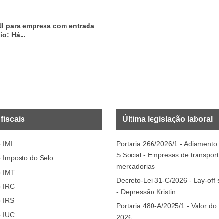
NI para empresa com entrada
io: Há...
fiscais
Última legislação laboral
 IMI
Portaria 266/2026/1 - Adiament
S.Social - Empresas de transpor
 Imposto do Selo
mercadorias
o IMT
Decreto-Lei 31-C/2026 - Lay-off s
o IRC
- Depressão Kristin
o IRS
Portaria 480-A/2025/1 - Valor do
o IUC
2026