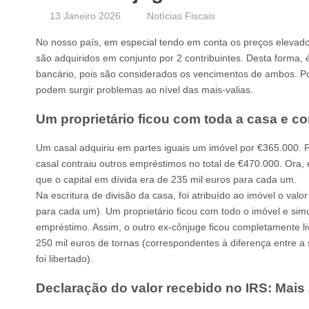
13 Janeiro 2026
Notícias Fiscais
No nosso país, em especial tendo em conta os preços elevado
são adquiridos em conjunto por 2 contribuintes. Desta forma, é
bancário, pois são considerados os vencimentos de ambos. 
podem surgir problemas ao nível das mais-valias.
Um proprietário ficou com toda a casa e c
Um casal adquiriu em partes iguais um imóvel por €365.000. P
casal contraiu outros empréstimos no total de €470.000. Ora,
que o capital em dívida era de 235 mil euros para cada um.
Na escritura de divisão da casa, foi atribuído ao imóvel o val
para cada um). Um proprietário ficou com todo o imóvel e si
empréstimo. Assim, o outro ex-cônjuge ficou completamente l
250 mil euros de tornas (correspondentes à diferença entre a 
foi libertado).
Declaração do valor recebido no IRS: Mais 