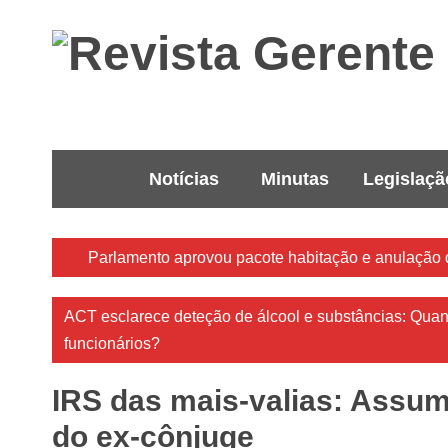
Notícias
Minutas
Legislaçã
Parlamento aprovou pacote habitação e anulação 
ACT esclarece deteção de álcool e substâncias: Quan
funcionários?
IRS das mais-valias: Assu
do ex-cônjuge