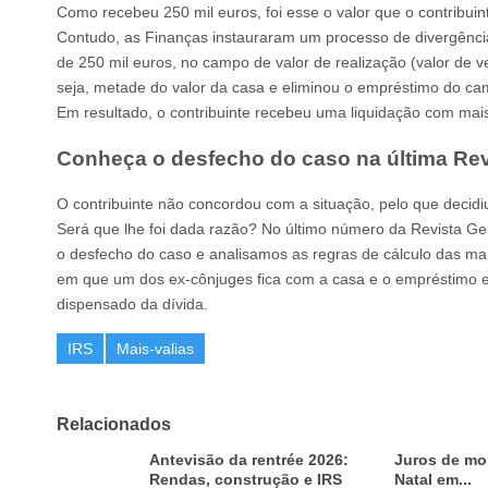
Como recebeu 250 mil euros, foi esse o valor que o contribuin
Contudo, as Finanças instauraram um processo de divergência
de 250 mil euros, no campo de valor de realização (valor de v
seja, metade do valor da casa e eliminou o empréstimo do ca
Em resultado, o contribuinte recebeu uma liquidação com mais
Conheça o desfecho do caso na última Rev
O contribuinte não concordou com a situação, pelo que decidiu
Será que lhe foi dada razão? No último número da Revista Ger
o desfecho do caso e analisamos as regras de cálculo das m
em que um dos ex-cônjuges fica com a casa e o empréstimo e 
dispensado da dívida.
IRS
Mais-valias
Relacionados
Antevisão da rentrée 2026:
Juros de mor
Rendas, construção e IRS
Natal em...