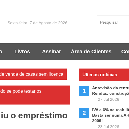
Sexta-feira, 7 de Agosto de 2026
o
Livros
Assinar
Área de Clientes
Co
de venda de casas sem licença
Últimas notícias
Antevisão da rentr
1
do se pode testar os
Rendas, construçã
27 Jul 2026
IVA a 6% na reabil
2
miu o empréstimo
Basta ser numa A
2009!
23 Jul 2026